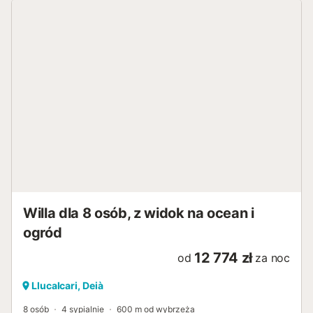
Willa dla 8 osób, z widok na ocean i
ogród
12 774 zł
od
za noc
Llucalcari, Deià
8 osób
4 sypialnie
600 m od wybrzeża