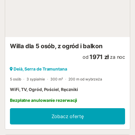
wszystkie z łazienkami. Układ spania Sypialnia 1 Łóżko
typu queen-size, łazienka z prysznicem, telewizor,
klimatyzacja, dostęp do wspólnego tarasu. Sypialnia 2
Łóżko małżeńskie, łazienka z prysznicem, telewizor,
klimatyzacja. Sypialnia 3 2 łóżka pojedyncze, łazienka z
prysznicem, telewizor, klimatyzacja. Sypialnia 4 Łóżko
typu queen-size, łazienka z prysznicem, telewizor,
Willa dla 5 osób, z ogród i balkon
klimatyzacja, dostęp ...
1971 zł
od
za noc
Deià, Serra de Tramuntana
5 osób
3 sypialnie
300 m²
200 m od wybrzeża
WiFi, TV, Ogród, Pościel, Ręczniki
Bezpłatne anulowanie rezerwacji
Zobacz ofertę