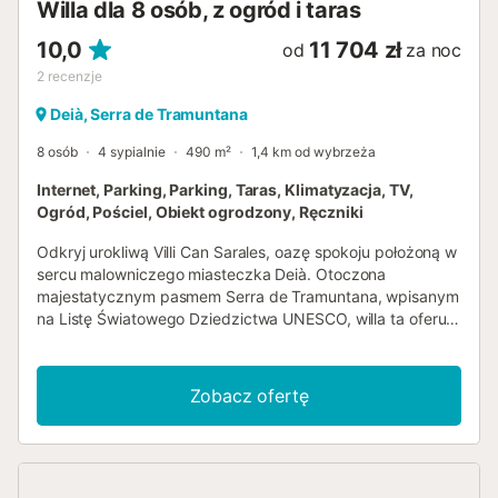
Willa dla 8 osób, z ogród i taras
10,0
11 704 zł
od
za noc
2
recenzje
Deià, Serra de Tramuntana
8 osób
4 sypialnie
490 m²
1,4 km od wybrzeża
Internet, Parking, Parking, Taras, Klimatyzacja, TV,
Ogród, Pościel, Obiekt ogrodzony, Ręczniki
Odkryj urokliwą Villi Can Sarales, oazę spokoju położoną w
sercu malowniczego miasteczka Deià. Otoczona
majestatycznym pasmem Serra de Tramuntana, wpisanym
na Listę Światowego Dziedzictwa UNESCO, willa ta oferuje
wyjątkowe doświadczenie prywatności i naturalnego
piękna. Numer licencji turystycznej: 476/2016/ET. Deià, z
autentycznym mallorkańskim charakterem, to miejsce,
Zobacz ofertę
które fascynuje nie tylko imponującymi krajobrazami, ale
także wyśmienitą kuchnią. Skorzystaj z okazji, aby
delektować się posiłkami w jednych z najlepszych
restauracji w okolicy. Dla miłośników pieszych wędrówek,
to miejsce jest rajem pełnym szlaków zachęcających do