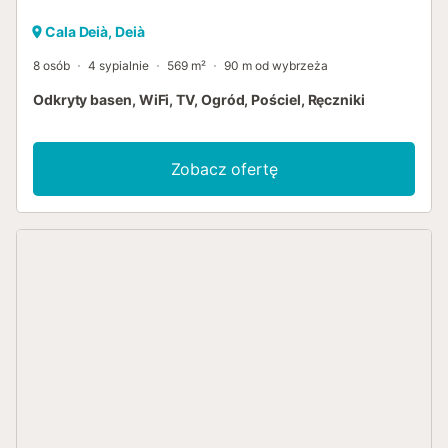
Cala Deià, Deià
8 osób
4 sypialnie
569 m²
90 m od wybrzeża
Odkryty basen, WiFi, TV, Ogród, Pościel, Ręczniki
Zobacz ofertę