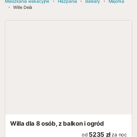
Mieszkania wakacyjne
Hiszpania
Baleary
Majorka
Wille Deià
Willa dla 8 osób, z balkon i ogród
5235 zł
od
za noc