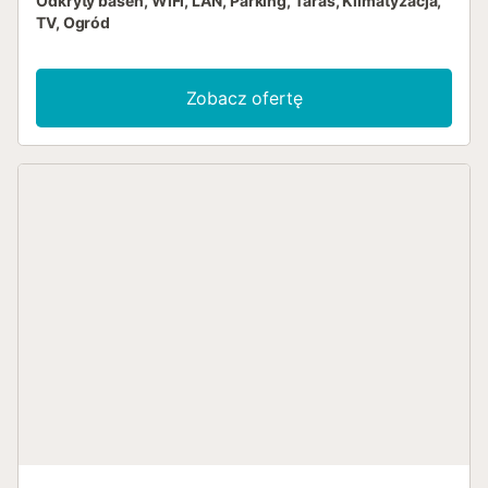
Odkryty basen, WiFi, LAN, Parking, Taras, Klimatyzacja,
TV, Ogród
Zobacz ofertę