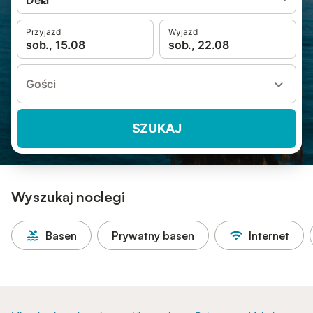
Deià
Przyjazd
Wyjazd
sob., 15.08
sob., 22.08
Gości
SZUKAJ
Wyszukaj noclegi
Basen
Prywatny basen
Internet