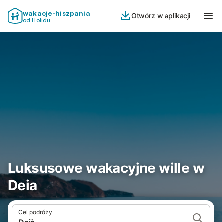
wakacje-hiszpania
Otwórz w aplikacji
od Holidu
Luksusowe wakacyjne wille w
Deia
Cel podróży