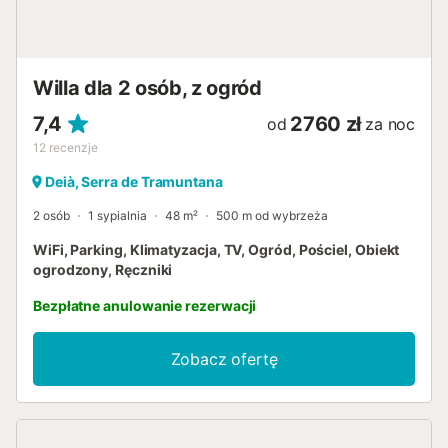
Willa dla 2 osób, z ogród
7,4
2760 zł
od
za noc
12
recenzje
Deià, Serra de Tramuntana
2 osób
1 sypialnia
48 m²
500 m od wybrzeża
WiFi, Parking, Klimatyzacja, TV, Ogród, Pościel, Obiekt
ogrodzony, Ręczniki
Bezpłatne anulowanie rezerwacji
Zobacz ofertę