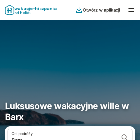
wakacje-hiszpania
Otwórz w aplikacji
od Holidu
Luksusowe wakacyjne wille w
Barx
Cel podróży