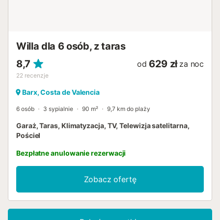
Willa dla 6 osób, z taras
8,7
629 zł
od
za noc
22
recenzje
Barx, Costa de Valencia
6 osób
3 sypialnie
90 m²
9,7 km do plaży
Garaż, Taras, Klimatyzacja, TV, Telewizja satelitarna,
Pościel
Bezpłatne anulowanie rezerwacji
Zobacz ofertę