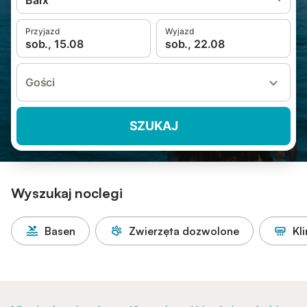
Barx
Przyjazd
Wyjazd
sob., 15.08
sob., 22.08
Gości
SZUKAJ
Wyszukaj noclegi
Basen
Zwierzęta dozwolone
Kl