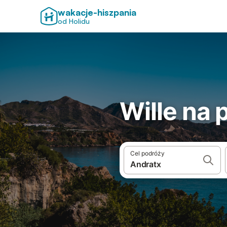
wakacje-hiszpania
od Holidu
Wille na 
Cel podróży