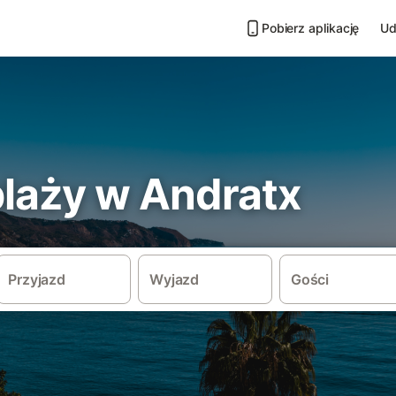
Pobierz aplikację
Ud
plaży w Andratx
Przyjazd
Wyjazd
Gości