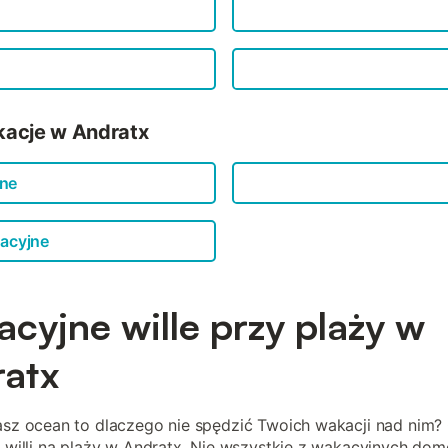
kacje w Andratx
jne
acyjne
cyjne wille przy plaży w
atx
asz ocean to dlaczego nie spędzić Twoich wakacji nad nim?
ę willi na plaży w Andratx. Nie wszystkie z wakacyjnych do