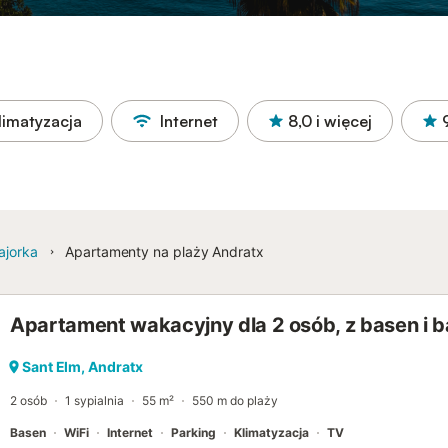
limatyzacja
Internet
8,0
i więcej
ajorka
Apartamenty na plaży Andratx
Apartament wakacyjny dla 2 osób, z basen i b
Sant Elm, Andratx
2 osób
1 sypialnia
55 m²
550 m do plaży
Basen
WiFi
Internet
Parking
Klimatyzacja
TV