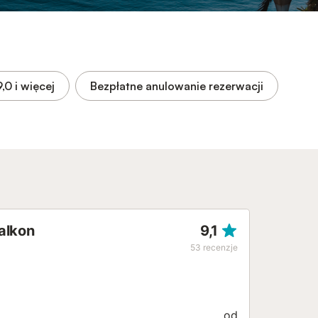
9,0
i więcej
Bezpłatne anulowanie rezerwacji
alkon
9,1
53
recenzje
od