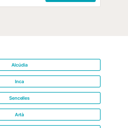
00 m, piekarnia 1 km, przystanek
lista plaża "Cala s 'Algar" 300 m.
ów) 30 km, szkoła surfingu 10 km,
zlaki turystyczne z domu 8 km,
mossa 50 km, Sa Dragona 1 km.
iciel nie przyjmuje grup
es 7", apt 3 pokoje 70 m2,
: salon / jadalnia ze stołem
Alcúdia
Inca
Sencelles
Artà