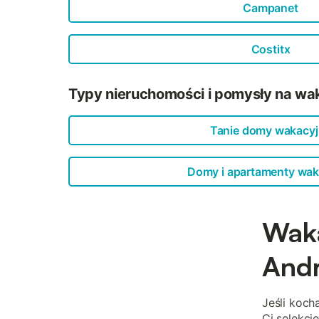
Campanet
Costitx
Typy nieruchomości i pomysły na wa
Tanie domy wakacy
Domy i apartamenty wak
Waka
Andr
Jeśli koch
Ci selekcj