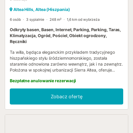
Altea Hills, Altea (Hiszpania)
6 osób
3 sypialnie
248 m²
1,6 km od wybrzeża
Odkryty basen, Basen, Internet, Parking, Parking, Taras,
Klimatyzacja, Ogród, Pościel, Obiekt ogrodzony,
Ręczniki
Ta willa, będąca eleganckim przykładem tradycyjnego
hiszpańskiego stylu śródziemnomorskiego, została
starannie odnowiona zarówno wewnątrz, jak i na zewnątrz.
Położona w spokojnej urbanizacji Sierra Altea, oferuje
imponujące panoramiczne widoki na morze z obu pięter.
Bezpłatne anulowanie rezerwacji
Na poziomie wejściowym znajduje się przestronny garaż
mieszczący dwa samochody, wyposażony w
automatyczną bramę rolowaną dla większej wygody i
Zobacz ofertę
bezpieczeństwa. Kilka schodków prowadzi do niższej
kondygnacji, gdzie znajduje się jasny salon z jadalnią,
przylegający do dobrze wyposażonej kuchni. Oba
pomieszczenia mają wyjście na przestronny taras i
werandę, idealne do korzystania ze śródziemnomorskiego
klimatu i widoków. Na tym samym piętrze znajdują się