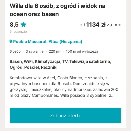
zadaszony grill strefa wypoczynkowa na świeżym
Willa dla 6 osób, z ogród i widok na
powietrzu i jadalnia na świeżym powietrzu prywatne
zadaszone miejsce pa...
ocean oraz basen
8,5
1134 zł
od
za noc
5
recenzje
Pueblo Mascarat, Altea (Hiszpania)
6 osób
3 sypialnie
220 m²
100 m od wybrzeża
Basen, WiFi, Klimatyzacja, TV, Telewizja satelitarna,
Ogród, Pościel, Ręczniki
Komfortowa willa w Altei, Costa Blanca, Hiszpania, z
prywatnym basenem dla 6 osób. Dom znajduje się w
górzystej i mieszkalnej okolicy nadmorskiej, zaledwie 200
m od plaży Campomanes. Willa posiada 3 sypialnie, 2
łazienki i 1 toaletę gościną, rozmieszczone na 2
poziomach. Obiekt oferuje prywatność, ogród z drzewami,
piękny basen, wspaniałe widoki na zatokę i morze oraz
Zobacz ofertę
urokliwe widoki na port. Jej komfort oraz bliskość do
plaży, obszarów handlowych, aktywności sportowych i
nocnego życia sprawiają, że jest to doskonała willa na