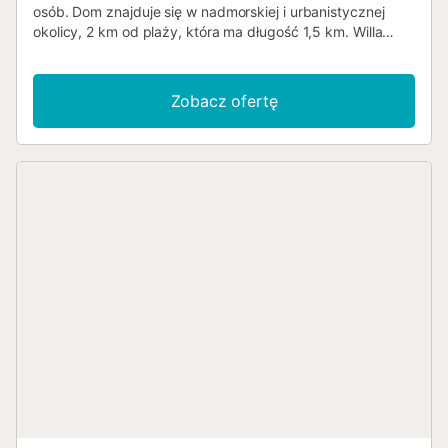
osób. Dom znajduje się w nadmorskiej i urbanistycznej
okolicy, 2 km od plaży, która ma długość 1,5 km. Willa
posiada 2 sypialnie i 2 łazienki. Zakwaterowanie oferuje
prywatność, ogród z żwirem i drzewami oraz duży,
wspaniały podgrzewany basen. Jej komfort oraz bliskość
Zobacz ofertę
plaży, obszarów handlowych, aktywności sportowych,
miejsc rozrywkowych, atrakcji turystycznych i kultury
czynią z niej doskonałe miejsce na spędzenie wakacji w
Hiszpanii z rodziną lub przyjaciółmi, a nawet z pupilem.
Wnętrze willi salon z telewizorem, hi-fi i sofą rozkładaną 2
sypialnie i 2 łazienki antena satelitarna pokój do pracy
pralka w kuchni Kuchnia kuchnia z jadalnią, wyposażona w
elektryczną i gazową płytę grzewczą, piekarnik
elektryczny, mikrofalówkę, zmywarkę, lodówko-
zamrażarkę, ekspres do kawy, czajnik elektryczny, mikser
oraz toster Sypialnie i łazienki 2 sypialnie z klimatyzacją,
każda z podwójnym łóżkiem łazienka z umywalką,
wanną/prysznicem i toaletą łazienka z podwójną
umywalką, prysznicem i toaletą Na zewnątrz willi duża i
ogrodzona działka prywatny podgrzewany basen o
wymiarach 12m x 6m ogród z żwirem, drzewami i meblami
ogrodowymi z leżakami 2 tarasy, z których jeden jest