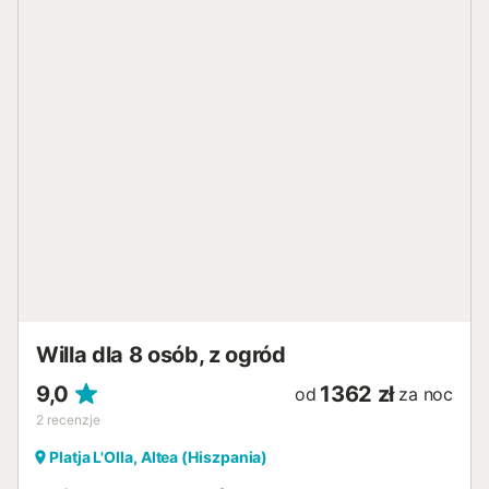
Willa dla 8 osób, z ogród
9,0
1362 zł
od
za noc
2
recenzje
Platja L'Olla, Altea (Hiszpania)