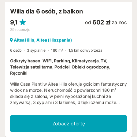
wykorzystano w niej wysokiej jakości materiały.
Zameldowanie od godziny 16:00. Wymeldowanie do
Willa dla 6 osób, z balkon
godziny 10:00. Jeśli poinformujesz nas z wyprzedzeniem
o godzinach przyjazdu i wyjazdu, możemy...
9,1
602 zł
od
za noc
29
recenzje
Altea Hills, Altea (Hiszpania)
6 osób
3 sypialnie
180 m²
1,5 km od wybrzeża
Odkryty basen, WiFi, Parking, Klimatyzacja, TV,
Telewizja satelitarna, Pościel, Obiekt ogrodzony,
Ręczniki
Willa Casa Pianti w Altea Hills oferuje gościom fantastyczny
widok na morze. Nieruchomość o powierzchni 180 m²
składa się z salonu, w pełni wyposażonej kuchni ze
zmywarką, 3 sypialni i 3 łazienek, dzięki czemu może
pomieścić 6 osób. Dodatkowe udogodnienia obejmują
szybkie Wi-Fi, klimatyzację, ogrzewanie, pralkę, suszarkę
oraz telewizor z odtwarzaczem DVD. Na życzenie
Zobacz ofertę
dostępne jest również łóżeczko dziecięce. Największą
atrakcją tego obiektu jest prywatna strefa zewnętrzna z