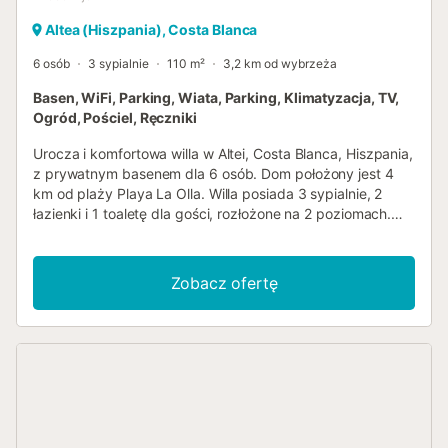
Altea (Hiszpania), Costa Blanca
6 osób
3 sypialnie
110 m²
3,2 km od wybrzeża
Basen, WiFi, Parking, Wiata, Parking, Klimatyzacja, TV,
Ogród, Pościel, Ręczniki
Urocza i komfortowa willa w Altei, Costa Blanca, Hiszpania,
z prywatnym basenem dla 6 osób. Dom położony jest 4
km od plaży Playa La Olla. Willa posiada 3 sypialnie, 2
łazienki i 1 toaletę dla gości, rozłożone na 2 poziomach.
Zakwaterowanie oferuje wiele prywatności, wspaniały
trawniki z gruzem i drzewami, piękny basen oraz
zapierające dech w piersiach widoki na góry. Jej komfort
Zobacz ofertę
oraz bliskość do plaży, obszarów handlowych, aktywności
sportowych, życia nocnego, atrakcji turystycznych i
kultury sprawiają, że jest to idealna willa na spędzenie
wakacji w Hiszpanii z rodziną lub przyjaciółmi. Wnętrze
willi willa na 2 poziomach salon z klimatyzacją i
telewizorem dodatkowy salon i jadalnia 3 sypialnie, 2
łazienki i 1 toaleta dla gości pralka w łazience Piętro
dostępne tylko z zewnątrz. Kuchnia otwarta kuchnia z