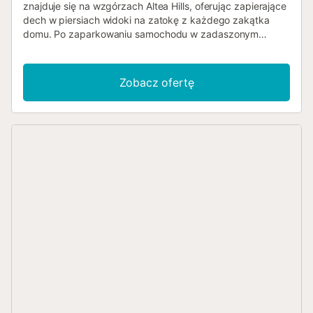
znajduje się na wzgórzach Altea Hills, oferując zapierające
dech w piersiach widoki na zatokę z każdego zakątka
domu. Po zaparkowaniu samochodu w zadaszonym
miejscu dla dwóch pojazdów z przepięknym widokiem na
morze, wchodzisz do willi przez duże, opancerzone drzwi
do jasnej klatki schodowej z dużymi oknami. Na
Zobacz ofertę
pierwszym piętrze znajduje się przestronny i bardzo jasny
salon z antresolą i wysokimi oknami, oddzielna, w pełni
wyposażona kuchnia ze sprzętem AGD wysokiej klasy,
pomieszczenie gospodarcze/pralnia, duża sypialnia
główna z garderobą oraz luksusowa łazienka z
hydromasażem – wszystkie pomieszczenia z
fantastycznym widokiem na morze. Zarówno z salonu, jak i
z sypialni głównej jest bezpośrednie wyjście na duży taras
z basenem i grillem. Na niższym poziomie znajdują się
dwie sypialnie dla gości, każda z własną łazienką, drugi
salon i toaleta dla gości. Z każdego pokoju jest wyjście na
taras. Dodatkowe udogodnienia obejmują antywłamaniowe
drzwi wejściowe, marmurowe podłogi z ogrzewaniem
podłogowym, klimatyzację w każdym pokoju, dużą
lodówkę, basen z podwodnym oknem oraz całodobową
ochronę w Altea Hills. Willa zapewnia dużo prywatności i