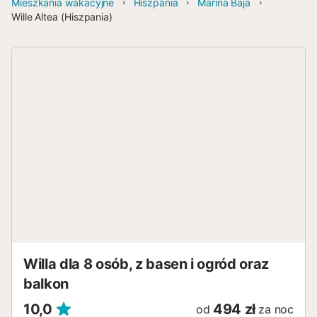
Mieszkania wakacyjne
Hiszpania
Marina Baja
Wille Altea (Hiszpania)
Willa dla 8 osób, z basen i ogród oraz
balkon
10,0
494 zł
od
za noc