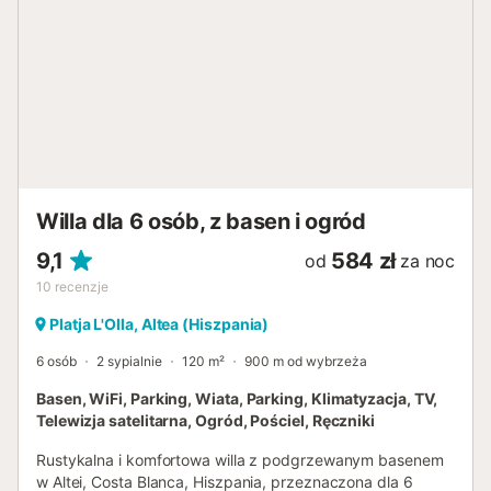
kuchenką gazową, piekarnikiem elektrycznym, zmywarką,
lodówko-zamrażarką, ekspresem do kawy, czajnikiem
elektrycznym, mikserem, tosterem i sokowirówką Sypialnie
i łazienki sypialnia z klimatyzacją i łóżkiem king size (o
wymiarach 200 na 180 cm) sypialnia z łóżkiem queen size
(o wymiarach 200 na 160 cm) sypialnia z klimatyzacją i
łóżkiem queen size (o wymiarach 200 na 160 cm) łazienka
z podwójną umywalką, prysznicem, toaletą i suszarką do
włosów łazienka z pojedynczą umywalką, prysznicem i
toaletą Na zewnątrz willi ogrodzony teren prywatny basen
Willa dla 6 osób, z basen i ogród
o wymiarach 10 m x 4 m i głęboko...
9,1
584 zł
od
za noc
10
recenzje
Platja L'Olla, Altea (Hiszpania)
6 osób
2 sypialnie
120 m²
900 m od wybrzeża
Basen, WiFi, Parking, Wiata, Parking, Klimatyzacja, TV,
Telewizja satelitarna, Ogród, Pościel, Ręczniki
Rustykalna i komfortowa willa z podgrzewanym basenem
w Altei, Costa Blanca, Hiszpania, przeznaczona dla 6