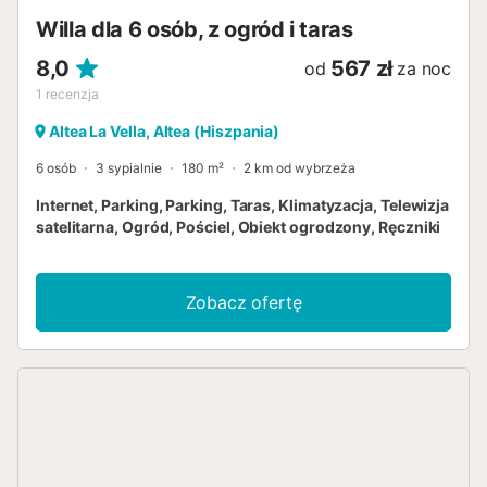
Willa dla 6 osób, z ogród i taras
8,0
567 zł
od
za noc
1
recenzja
Altea La Vella, Altea (Hiszpania)
6 osób
3 sypialnie
180 m²
2 km od wybrzeża
Internet, Parking, Parking, Taras, Klimatyzacja, Telewizja
satelitarna, Ogród, Pościel, Obiekt ogrodzony, Ręczniki
Zobacz ofertę