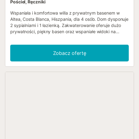
Pościel, Ręczniki
Wspaniała i komfortowa willa z prywatnym basenem w
Altea, Costa Blanca, Hiszpania, dla 4 osób. Dom dysponuje
2 sypialniami i 1 łazienką. Zakwaterowanie oferuje dużo
prywatności, piękny basen oraz wspaniałe widoki na
dolinę i góry. Jego komfort i bliskość do plaży, sklepów,
aktywności sportowych, miejsc rozrywkowych, atrakcji
turystycznych i kultury sprawiają, że jest to idealna willa na
Zobacz ofertę
spędzenie wakacji w Hiszpanii z rodziną, przyjaciółmi, a
nawet zwierzętami domowymi. Wnętrze willi salon/jadalnia
z klimatyzacją i telewizorem 2 sypialnie i 1 łazienka
pomieszczenie gospodarcze z pralką i suszarką do ubrań
Główna kondygnacja dostępna jest tylko z zewnątrz.
Kuchnia otwarta kuchnia z elektryczną płytą grzejną,
piekarnikiem elektrycznym, zmywarką, lodówko-
zamrażarką, ekspresem do kawy, czajnikiem
elektrycznym, tosterem i sokowirówką Sypialnie i łazienki
sypialnia z klimatyzacją i łóżkiem king-size (o wymiarach
200 na 180 cm) sypialnia z klimatyzacją i łóżkiem queen-
size (o wymiarach 200 na 160 cm) łazienka z umywalką,
prysznicem, toaletą i suszarką do włosów Na zewnątrz
willi ogrodzona działka prywatny basen o wymiarach 8 m