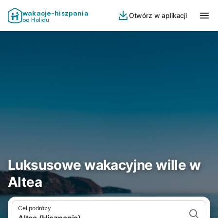
wakacje-hiszpania
Otwórz w aplikacji
od Holidu
Luksusowe wakacyjne wille w
Altea
Cel podróży