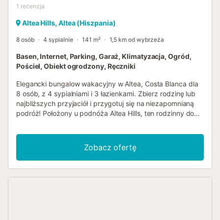
1
recenzja
Altea Hills, Altea (Hiszpania)
8 osób
4 sypialnie
141 m²
1,5 km od wybrzeża
Basen, Internet, Parking, Garaż, Klimatyzacja, Ogród,
Pościel, Obiekt ogrodzony, Ręczniki
Elegancki bungalow wakacyjny w Altea, Costa Blanca dla
8 osób, z 4 sypialniami i 3 łazienkami. Zbierz rodzinę lub
najbliższych przyjaciół i przygotuj się na niezapomnianą
podróż! Położony u podnóża Altea Hills, ten rodzinny dom
"Casa Altea" jest idealnym miejscem na wspaniałe
wakacje. Świeży wystrój i piękne wnętrza. Kuchnia
gourmet i imponujący duży salon będą idealnym miejscem
Zobacz ofertę
do spotkań i relaksu po dniu spędzonym na plaży. W
salonie znajduje się telewizor Smart TV, bezpłatne Wi-Fi
(światłowód), wygodna sofa, klimatyzacja oraz kominek,
który pomoże rozgrzać się wieczorem podczas lektury lub
gry w karty z rodziną. Kuchnia jest wyposażona we
wszystkie niezbędne sprzęty i przybory kuchenne, aby
cieszyć się przyjemnym doznaniem kulinarnym. Wystrój