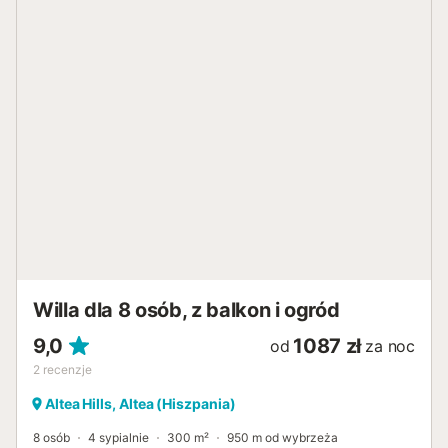
salon z klimatyzacją, telewizorem i odtwarzaczem DVD
jadalnia z klimatyzacją balkon 4 sypialnie, 4 łazienki oraz 1
toaleta dla gości antenna satelitarna (kanaly angielskie...)
pomieszczenie gospodarcze z pralką i suszarką Kuchnia
otwarta kuchnia z gazową płytą grzewczą, elektrycznym
piekarnikiem, mikrofalówką, zmywarką, lodówko-
zamrażarką, ekspresem do kawy, czajnikiem
elektrycznym, mikserem i tosterem Sypialnie i łazienki
sypialnia z klimatyzacją i łóżkiem king-size (o wymiarach
200 na 200 cm) oraz łazienką przyległą 2 sypialnie z
klimatyzacją, każda z łóżkiem queen-size (o wymiarach
200 na 160 cm) i łazienką przyległą sypialnia z
klimatyzacją i 2 pojedynczymi łóżkami łazienka przyległa z
podwójną umywalką, wanną, prysznicem i toal...
Willa dla 8 osób, z balkon i ogród
9,0
1087 zł
od
za noc
2
recenzje
Altea Hills, Altea (Hiszpania)
8 osób
4 sypialnie
300 m²
950 m od wybrzeża