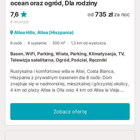
ocean oraz ogród, Dla rodziny
7,6
735 zł
od
za noc
8
recenzje
Altea Hills, Altea (Hiszpania)
8 osób
4 sypialnie
300 m²
1,3 km od wybrzeża
Basen, WiFi, Parking, Wiata, Parking, Klimatyzacja, TV,
Telewizja satelitarna, Ogród, Pościel, Ręczniki
Rustykalna i komfortowa willa w Altei, Costa Blanca,
Hiszpania z prywatnym basenem dla 8 osób. Dom
znajduje się w nadmorskiej, mieszkalnej i górzystej okolicy,
4 km od plaży Altea la Olla oraz 4 km od Altea la Vieja.
Willa dysponuje 4 sypialniami, 4 łazienkami oraz 1 toaletą
dla gości, rozmieszczonymi na 2 poziomach.
Zakwaterowanie oferuje ogród z żwirem i drzewami,
Zobacz ofertę
piękny basen oraz zapierające dech w piersiach widoki na
morze. Jego komfort oraz bliskość do plaży, aktywności
sportowych, atrakcji turystycznych i kultury sprawiają, że
jest to idealna willa na spędzenie wakacji w Hiszpanii z
rodziną lub przyjaciółmi. Wnętrze willi willa na 2 poziomach