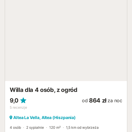
Willa dla 4 osób, z ogród
9,0
864 zł
od
za noc
5
recenzje
Altea La Vella, Altea (Hiszpania)
4 osób
2 sypialnie
120 m²
1,5 km od wybrzeża