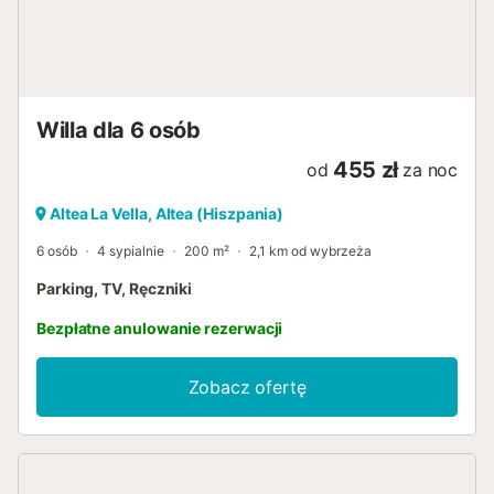
Willa dla 6 osób
455 zł
od
za noc
Altea La Vella, Altea (Hiszpania)
6 osób
4 sypialnie
200 m²
2,1 km od wybrzeża
Parking, TV, Ręczniki
Bezpłatne anulowanie rezerwacji
Zobacz ofertę