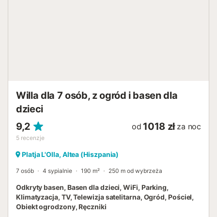
Willa dla 7 osób, z ogród i basen dla
dzieci
9,2
1018 zł
od
za noc
5
recenzje
Platja L'Olla, Altea (Hiszpania)
7 osób
4 sypialnie
190 m²
250 m od wybrzeża
Odkryty basen, Basen dla dzieci, WiFi, Parking,
Klimatyzacja, TV, Telewizja satelitarna, Ogród, Pościel,
Obiekt ogrodzony, Ręczniki