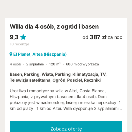
x 4 m i głębokości 1,8 m 2 tarasy grill prysznic na zewnątrz
strefa wypoczynkowa na świeżym powietrzu i miejsce do
jedzenia na świeżym powietrzu prywatne miejsce
parkingowe Więcej informacji najbliższe miasto: Altea la
Willa dla 4 osób, z ogród i basen
Vella (w odległości 2 kilometrów od willi) ...
9,3
387 zł
od
za noc
10
recenzje
El Planet, Altea (Hiszpania)
4 osób
2 sypialnie
120 m²
600 m od wybrzeża
Basen, Parking, Wiata, Parking, Klimatyzacja, TV,
Telewizja satelitarna, Ogród, Pościel, Ręczniki
Urokliwa i romantyczna willa w Altei, Costa Blanca,
Hiszpania, z prywatnym basenem dla 4 osób. Dom
położony jest w nadmorskiej, leśnej i mieszkalnej okolicy, 1
km od plaży i 1 km od Altei. Willa dysponuje 2 sypialniami i
2 łazienkami, rozmieszczonymi na 2 poziomach.
Zakwaterowanie oferuje prywatność oraz ogród z żwirem i
drzewami. Jej komfort oraz bliskość do plaży, obszarów
Zobacz ofertę
handlowych, aktywności sportowych, życia nocnego,