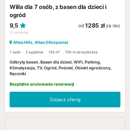
Willa dla 7 osób, z basen dla dzieci i
ogród
9,5
1285 zł
od
za noc
12
recenzje
Altea Hills, Altea (Hiszpania)
7 osób
3 sypialnie
193 m²
700 m od wybrzeża
Odkryty basen, Basen dla dzieci, WiFi, Parking,
Klimatyzacja, TV, Ogród, Pościel, Obiekt ogrodzony,
Ręczniki
Bezpłatne anulowanie rezerwacji
Zobacz ofertę