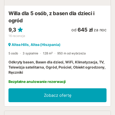
Willa dla 5 osób, z basen dla dzieci i
ogród
9,3
645 zł
od
za noc
16
recenzje
Altea Hills, Altea (Hiszpania)
5 osób
3 sypialnie
128 m²
950 m od wybrzeża
Odkryty basen, Basen dla dzieci, WiFi, Klimatyzacja, TV,
Telewizja satelitarna, Ogród, Pościel, Obiekt ogrodzony,
Ręczniki
Bezpłatne anulowanie rezerwacji
Zobacz ofertę