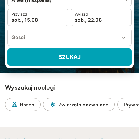
Altea (Hiszpania)
Przyjazd
Wyjazd
sob., 15.08
sob., 22.08
Gości
SZUKAJ
Wyszukaj noclegi
Basen
Zwierzęta dozwolone
Prywa