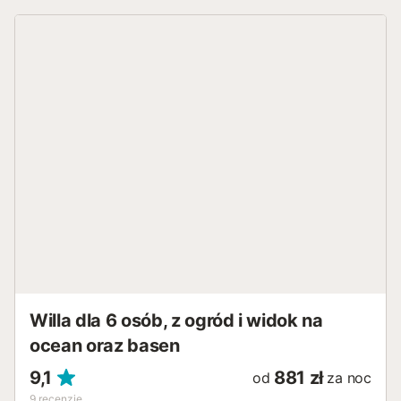
podgrzewanym basenem, otwartym tarasem, meblami
ogrodowymi, balkonem i grillem. Do Państwa dyspozycji
jest również wspólna strefa zewnętrzna, składająca się z
basenu i prysznica na świeżym powietrzu. Basen może
być podgrzewany za dodatkową opłatą. Odległość
pieszo/samochodem do najbliższego baru: 4,21 km.
Odległość pieszo/samochodem do najbliższej kawiarni:
3,84 km. Odległość pieszo/samochodem do najbliższego
supermarketu: 2,72 km. Odległość pieszo/samochodem do
plaży: 3,76 km Playa Mascarat. Altea. Odległość
pieszo/samochodem do najbliższej restauracji: 1,53 km.
Lotnisko Alicante: 72,2 km. Na terenie obiektu dostępny
jest bezpłatny parking. Rodziny z dziećmi są mile
widziane. Zwierzęta nie są akceptowane. Dostępne jest
Wi-Fi, które nadaje się do rozmów wideo. Na terenie
obiektu znajdują się kamery monitoringu oraz system
rozpoznawania tablic rejestracyjnych samochodów. Wokół
schodów znajduje się barierka oc...
Willa dla 6 osób, z ogród i widok na
ocean oraz basen
9,1
881 zł
od
za noc
9
recenzje