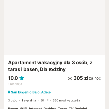
Apartament wakacyjny dla 3 osób, z
taras i basen, Dla rodziny
10,0
305 zł
od
za noc
1
recenzja
San Eugenio Bajo, Adeje
3 osób
1 sypialnia
50 m²
350 m od wybrzeża
Basen, WiFi, Internet, Parking, Taras, TV, Pościel,