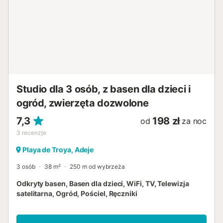
Studio dla 3 osób, z basen dla dzieci i
ogród, zwierzęta dozwolone
7,3
198 zł
od
za noc
3
recenzje
Playa de Troya, Adeje
3 osób
38 m²
250 m od wybrzeża
Odkryty basen, Basen dla dzieci, WiFi, TV, Telewizja
satelitarna, Ogród, Pościel, Ręczniki