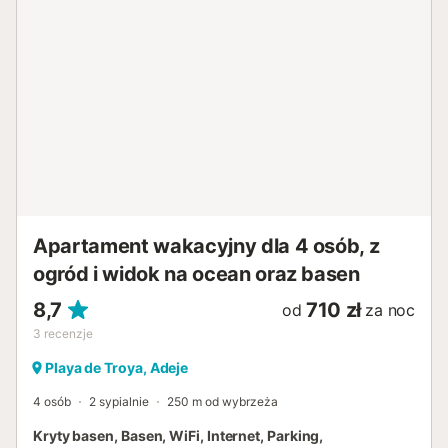
Apartament wakacyjny dla 4 osób, z
ogród i widok na ocean oraz basen
8,7
710 zł
od
za noc
3
recenzje
Playa de Troya, Adeje
4 osób
2 sypialnie
250 m od wybrzeża
Kryty basen, Basen, WiFi, Internet, Parking,