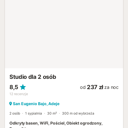
Studio dla 2 osób
8,5
237 zł
od
za noc
12
recenzje
San Eugenio Bajo, Adeje
2 osób
1 sypialnia
30 m²
300 m od wybrzeża
Odkryty basen, WiFi, Pościel, Obiekt ogrodzony,