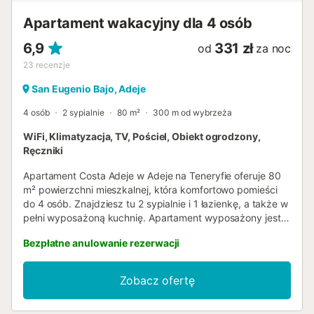
Apartament wakacyjny dla 4 osób
6,9
331 zł
od
za noc
23
recenzje
San Eugenio Bajo, Adeje
4 osób
2 sypialnie
80 m²
300 m od wybrzeża
WiFi, Klimatyzacja, TV, Pościel, Obiekt ogrodzony,
Ręczniki
Apartament Costa Adeje w Adeje na Teneryfie oferuje 80
m² powierzchni mieszkalnej, która komfortowo pomieści
do 4 osób. Znajdziesz tu 2 sypialnie i 1 łazienkę, a także w
pełni wyposażoną kuchnię. Apartament wyposażony jest
w klimatyzację, wentylator, telewizor, Wi-Fi odpowiednie
Bezpłatne anulowanie rezerwacji
do wideorozmów, pralkę oraz wydzielone miejsce do
pracy dla Twojej wygody. Możesz cieszyć się prywatnym
zadaszonym tarasem, idealnym do relaksu i odpoczynku.
Zobacz ofertę
Będziesz mieć również dostęp do wspólnego
podgrzewanego basenu. Dostępne jest wspólne