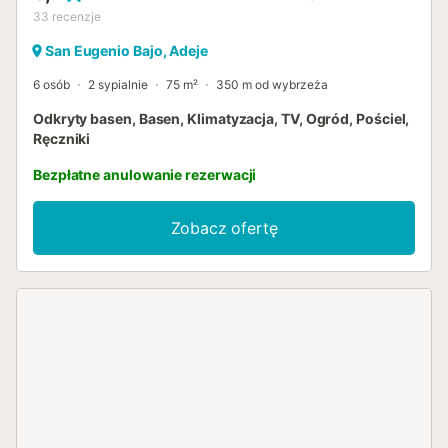
33
recenzje
San Eugenio Bajo, Adeje
6 osób
2 sypialnie
75 m²
350 m od wybrzeża
Odkryty basen, Basen, Klimatyzacja, TV, Ogród, Pościel,
Ręczniki
Bezpłatne anulowanie rezerwacji
Zobacz ofertę