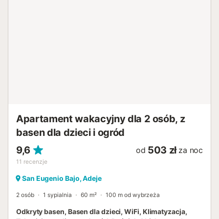
Apartament wakacyjny dla 2 osób, z
basen dla dzieci i ogród
9,6
503 zł
od
za noc
11
recenzje
San Eugenio Bajo, Adeje
2 osób
1 sypialnia
60 m²
100 m od wybrzeża
Odkryty basen, Basen dla dzieci, WiFi, Klimatyzacja,