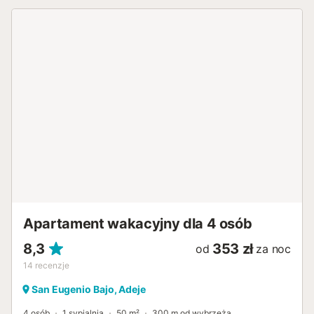
parkowanie na ulicy, a apartament znajduje się blisko
plaży, z łatwym dostępem do transportu publicznego.
Należy pamiętać, że imprezy i wydarzenia nie są
dozwolone na terenie obiektu....
Apartament wakacyjny dla 4 osób
8,3
353 zł
od
za noc
14
recenzje
San Eugenio Bajo, Adeje
4 osób
1 sypialnia
50 m²
300 m od wybrzeża