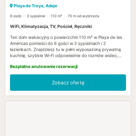
Playa de Troya, Adeje
6 osób
3 sypialnie
110 m²
70 m od wybrzeża
WiFi, Klimatyzacja, TV, Pościel, Ręczniki
Ten dom wakacyjny o powierzchni 110 m² w Playa de las
Américas pomieści do 6 gości w 3 sypialniach i 2
łazienkach. Znajdziesz tu w pełni wyposażoną prywatną
kuchnię, szybkie Wi-Fi odpowiednie do rozmów wideo,
telewizor Smart TV, klimatyzację w części dziennej,
Bezpłatne anulowanie rezerwacji
wentylator, pralkę oraz dedykowane miejsce do pracy.
Obiekt posiada dostęp bez progów oraz wnętrze bez
progów, a prywatna winda zabierze Cię na 2. piętro.
Zobacz ofertę
Wyjdź na zewnątrz i ciesz się prywatnym zadaszonym
tarasem, idealnym do relaksu, pozostając blisko plaży i
transportu publicznego. Parking dostępny jest na ulicy, a
obiekt oferuje wygodne samodzielne zameldowanie.
Należy pamiętać, że na terenie obiektu nie wolno
organizować imprez. Prosimy o zwrócenie uwagi, że jedna
z sypialni nie ma okien. Ze względu na centralną
lokalizację możesz słyszeć muzykę z okolicy....