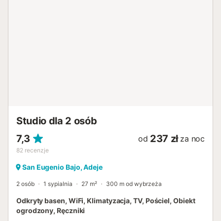
Studio dla 2 osób
7,3
237 zł
od
za noc
82
recenzje
San Eugenio Bajo, Adeje
2 osób
1 sypialnia
27 m²
300 m od wybrzeża
Odkryty basen, WiFi, Klimatyzacja, TV, Pościel, Obiekt
ogrodzony, Ręczniki