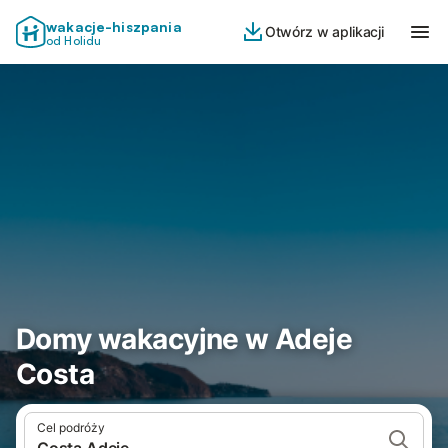
wakacje-hiszpania
Otwórz w aplikacji
od Holidu
Domy wakacyjne w Adeje
Costa
Cel podróży