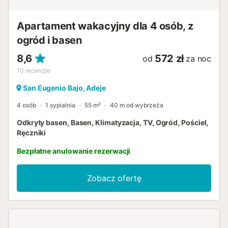
Apartament wakacyjny dla 4 osób, z
ogród i basen
8,6
572 zł
od
za noc
10
recenzje
San Eugenio Bajo, Adeje
4 osób
1 sypialnia
55 m²
40 m od wybrzeża
Odkryty basen, Basen, Klimatyzacja, TV, Ogród, Pościel,
Ręczniki
Bezpłatne anulowanie rezerwacji
Zobacz ofertę