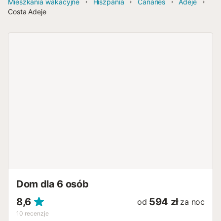
Mieszkania wakacyjne
Hiszpania
Canaries
Adeje
Costa Adeje
Dom dla 6 osób
8,6
594 zł
od
za noc
10
recenzje