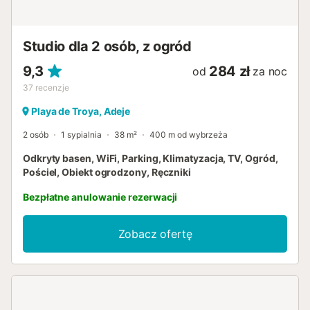
Studio dla 2 osób, z ogród
9,3
284 zł
od
za noc
37
recenzje
Playa de Troya, Adeje
2 osób
1 sypialnia
38 m²
400 m od wybrzeża
Odkryty basen, WiFi, Parking, Klimatyzacja, TV, Ogród,
Pościel, Obiekt ogrodzony, Ręczniki
Bezpłatne anulowanie rezerwacji
Zobacz ofertę