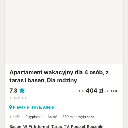
Apartament wakacyjny dla 4 osób, z
taras i basen, Dla rodziny
7,3
404 zł
od
za noc
3
recenzje
Playa de Troya, Adeje
4 osób
2 sypialnie
64 m²
350 m od wybrzeża
Basen, WiFi, Internet, Taras, TV, Pościel, Ręczniki