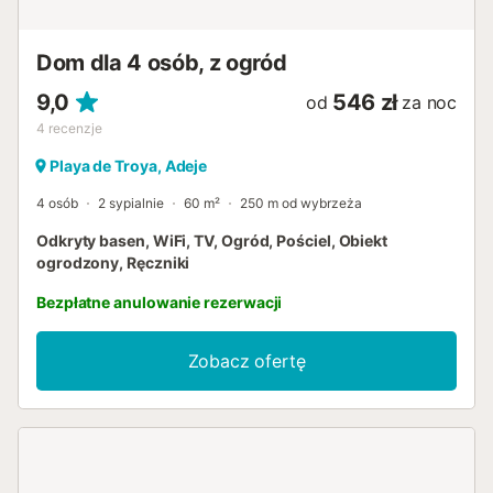
Ręczniki plażowe są zapewnione dla Państwa wygody
podczas pobytu....
Dom dla 4 osób, z ogród
9,0
546 zł
od
za noc
4
recenzje
Playa de Troya, Adeje
4 osób
2 sypialnie
60 m²
250 m od wybrzeża
Odkryty basen, WiFi, TV, Ogród, Pościel, Obiekt
ogrodzony, Ręczniki
Bezpłatne anulowanie rezerwacji
Zobacz ofertę