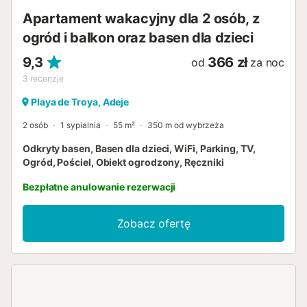
Apartament wakacyjny dla 2 osób, z
ogród i balkon oraz basen dla dzieci
9,3
366 zł
od
za noc
3
recenzje
Playa de Troya, Adeje
2 osób
1 sypialnia
55 m²
350 m od wybrzeża
Odkryty basen, Basen dla dzieci, WiFi, Parking, TV,
Ogród, Pościel, Obiekt ogrodzony, Ręczniki
Bezpłatne anulowanie rezerwacji
Zobacz ofertę