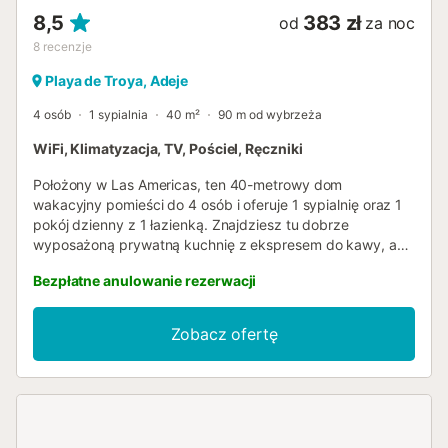
8,5
383 zł
od
za noc
8
recenzje
Playa de Troya, Adeje
4 osób
1 sypialnia
40 m²
90 m od wybrzeża
WiFi, Klimatyzacja, TV, Pościel, Ręczniki
Położony w Las Americas, ten 40-metrowy dom
wakacyjny pomieści do 4 osób i oferuje 1 sypialnię oraz 1
pokój dzienny z 1 łazienką. Znajdziesz tu dobrze
wyposażoną prywatną kuchnię z ekspresem do kawy, a
także prywatną pralkę, szybkie Wi-Fi idealne do
Bezpłatne anulowanie rezerwacji
wideokonferencji, Smart TV, klimatyzację w salonie oraz
wydzielone miejsce do pracy. Dla Twojej wygody
dostępny jest samodzielne zameldowanie. Obiekt znajduje
Zobacz ofertę
się w pobliżu plaży i transportu publicznego, co ułatwia
zwiedzanie okolicy. Parking dostępny jest na ulicy.
Prosimy pamiętać, że na terenie obiektu nie wolno
organizować imprez. Ze względu na centralną lokalizację,
podczas pobytu mogą występować pewne niedogodności
związane z hałasem....