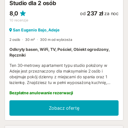
Studio dla 2 osób
8,0
237 zł
od
za noc
10
recenzje
San Eugenio Bajo, Adeje
2 osób
30 m²
300 m od wybrzeża
Odkryty basen, WiFi, TV, Pościel, Obiekt ogrodzony,
Ręczniki
Ten 30-metrowy apartament typu studio położony w
Adeje jest przeznaczony dla maksymalnie 2 osób i
obejmuje pokój dzienny z miejscami do spania oraz 1
łazienkę. Znajdziesz tu w pełni wyposażoną kuchnię,
szybkie Wi-Fi idealne do wideorozmów, telewizor,
Bezpłatne anulowanie rezerwacji
wentylator, pralkę oraz dedykowane miejsce do pracy.
Udogodnienia dla rodzin obejmują łóżeczko dla dziecka i
krzesełko do karmienia. Apartament zapewnia
Zobacz ofertę
bezprogowy dostęp do wnętrza i samoobsługowe
zameldowanie dla Twojej wygody. Wyjdź na prywatny
zadaszony taras, gdzie możesz podziwiać widok na