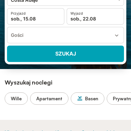
Costa Adeje
Przyjazd
Wyjazd
sob., 15.08
sob., 22.08
Gości
SZUKAJ
Wyszukaj noclegi
Wille
Apartament
Basen
Prywatn