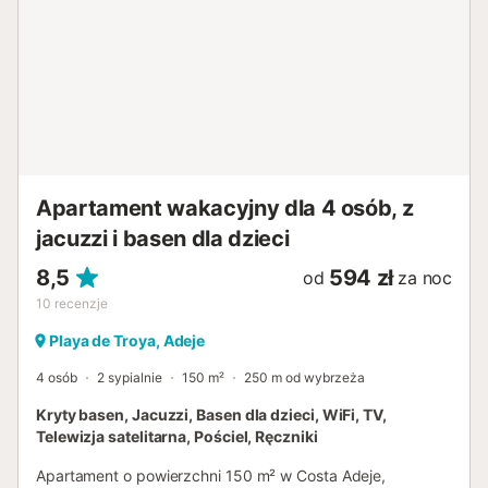
Apartament wakacyjny dla 4 osób, z
jacuzzi i basen dla dzieci
8,5
594 zł
od
za noc
10
recenzje
Playa de Troya, Adeje
4 osób
2 sypialnie
150 m²
250 m od wybrzeża
Kryty basen, Jacuzzi, Basen dla dzieci, WiFi, TV,
Telewizja satelitarna, Pościel, Ręczniki
Apartament o powierzchni 150 m² w Costa Adeje,