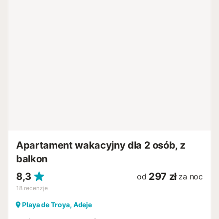
morze. Obiekt dysponuje wspólnym podgrzewanym
basenem zewnętrznym oraz prysznicem na świeżym
powietrzu, z których goście mogą korzystać podczas
pobytu. Parking jest dostępny na ulicy, a transport
publiczny znajduje się w pobliżu. Plaża jest w bliskiej
odległości od obiektu. Prosimy pamiętać, że na terenie
obiektu nie wolno organizować imprez....
Apartament wakacyjny dla 2 osób, z
balkon
8,3
297 zł
od
za noc
18
recenzje
Playa de Troya, Adeje